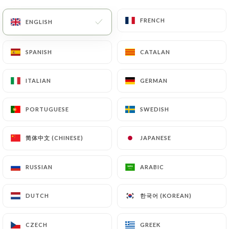
EN
MENU
FRENCH
FRENCH
ENGLISH
ENGLISH
SPANISH
SPANISH
CATALAN
CATALAN
ITALIAN
ITALIAN
GERMAN
GERMAN
/
HOME
REVIEWS
Reviews
PORTUGUESE
PORTUGUESE
SWEDISH
SWEDISH
简体中文 (CHINESE)
简体中文 (CHINESE)
JAPANESE
JAPANESE
RUSSIAN
RUSSIAN
ARABIC
ARABIC
9 reviews on Uniiti
3.8 / 5
한국어 (KOREAN)
한국어 (KOREAN)
DUTCH
DUTCH
100% real, verified reviews.
CZECH
CZECH
GREEK
GREEK