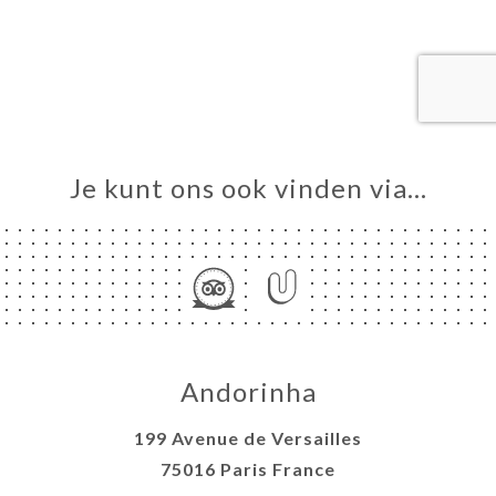
ME
VEREN
ELLEN
ERIJ
IEW
NU
Je kunt ons ook vinden via…
TACT
Andorinha
199 Avenue de Versailles
75016 Paris France