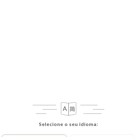
PT
MENU
Fechado de momento
Selecione o seu idioma:
Selecione o seu idioma: