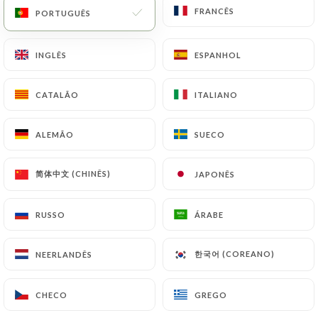
FRANCÊS
FRANCÊS
PORTUGUÊS
PORTUGUÊS
INGLÊS
INGLÊS
ESPANHOL
ESPANHOL
CATALÃO
CATALÃO
ITALIANO
ITALIANO
ALEMÃO
ALEMÃO
SUECO
SUECO
9 AVALIAÇÃO
简体中文 (CHINÊS)
简体中文 (CHINÊS)
JAPONÊS
JAPONÊS
RESTAURANT FRANCO - PORTUGAIS
199 Avenue De Versailles
RUSSO
RUSSO
ÁRABE
ÁRABE
75016 Paris France
한국어 (COREANO)
한국어 (COREANO)
NEERLANDÊS
NEERLANDÊS
CHECO
CHECO
GREGO
GREGO
Quem somos?