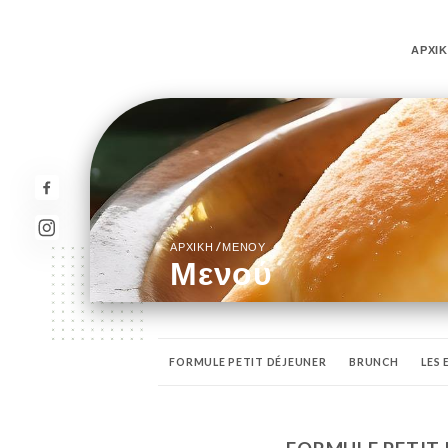
ΑΡΧΙ
/
ΑΡΧΙΚΉ
ΜΕΝΟΎ
Μενού
FORMULE PETIT DÉJEUNER
BRUNCH
LES
CAVE DE VINHO DO PORTO
WHISKIES
AP