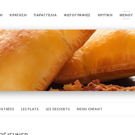
ΚΉ
ΚΡΆΤΗΣΗ
ΠΑΡΑΓΓΕΛΊΑ
ΦΩΤΟΓΡΑΦΊΕΣ
ΚΡΙΤΙΚΉ
ΜΕΝΟΎ
 ENTRÉES
LES PLATS
LES DESSERTS
MENU ENFANT
ÉRITIFS
DIGESTIFS
LES BIÈRES
VINS
COCKTAILS
SANGRIA MA