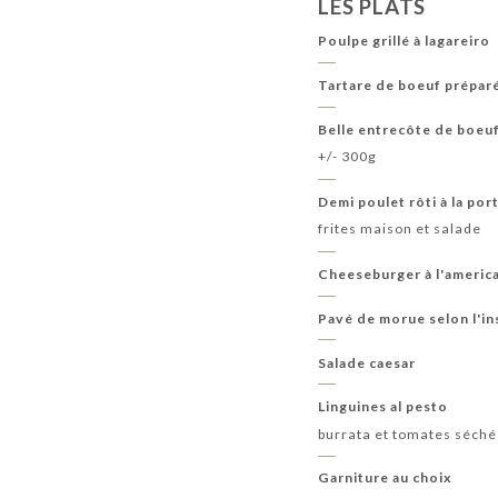
LES PLATS
Poulpe grillé à lagareiro
Tartare de boeuf préparé
Belle entrecôte de boeu
+/- 300g
Demi poulet rôti à la por
frites maison et salade
Cheeseburger à l'americ
Pavé de morue selon l'in
Salade caesar
Linguines al pesto
burrata et tomates séch
Garniture au choix