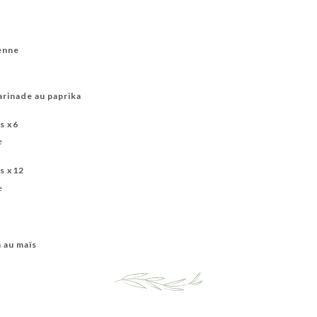
ienne
arinade au paprika
s x6
e
s x12
e
n au maïs