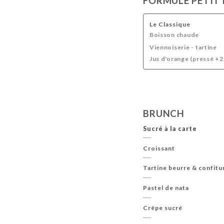
FORMULE PETIT
BOISSONS FRAÎCHES
BOISSONS CHAUDES
Le Classique
Boisson chaude
Viennoiserie - tartine
Jus d'orange (pressé +2
BRUNCH
Sucré à la carte
Croissant
Tartine beurre & confitu
Pastel de nata
Crêpe sucré