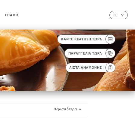
ΕΠΑΦΉ
EL
ΚΆΝΤΕ ΚΡΆΤΗΣΗ ΤΏΡΑ
ΠΑΡΑΓΓΕΛΊΑ ΤΏΡΑ
ΛΊΣΤΑ ΑΝΑΜΟΝΉΣ
Περισσότερα
ISON