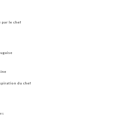
 par le chef
f
tugaise
aine
spiration du chef
ées