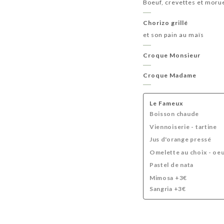
Boeuf, crevettes et moru
Chorizo grillé
et son pain au maïs
Croque Monsieur
Croque Madame
Le Fameux
Boisson chaude
Viennoiserie - tartine
Jus d'orange pressé
Omelette au choix - oeu
Pastel de nata
Mimosa +3€
Sangria +3€