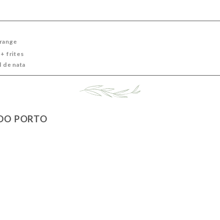
orange
+ frites
l de nata
 DO PORTO