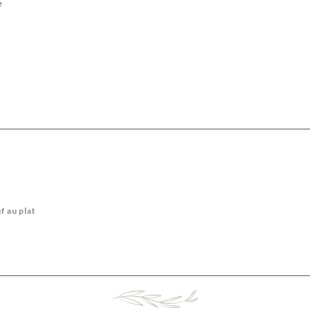
e
f au plat