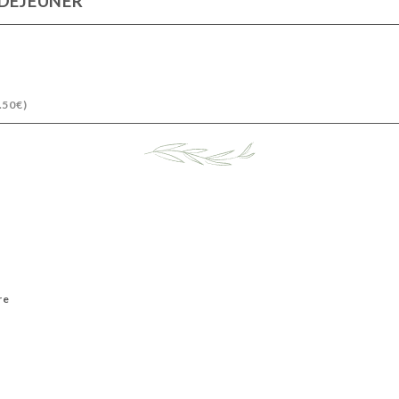
 DÉJEUNER
.50€)
re