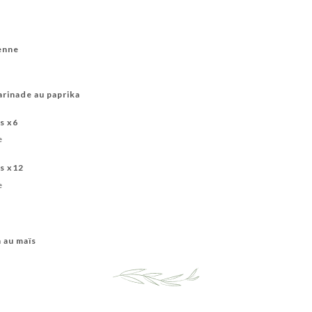
ienne
arinade au paprika
s x6
e
s x12
e
n au maïs