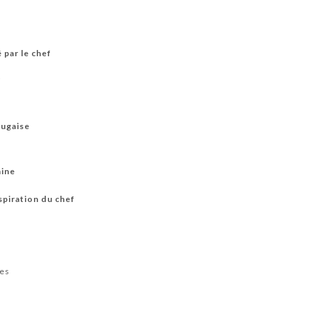
 par le chef
f
tugaise
aine
spiration du chef
ées