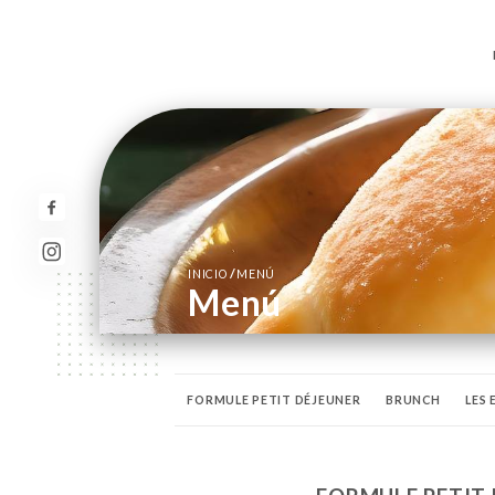
/
INICIO
MENÚ
Menú
FORMULE PETIT DÉJEUNER
BRUNCH
LES
CAVE DE VINHO DO PORTO
WHISKIES
AP