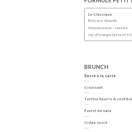
FORMULE PETIT
BOISSONS FRAÎCHES
BOISSONS CHAUDES
Le Classique
Boisson chaude
Viennoiserie - tartine
Jus d'orange (pressé +2
BRUNCH
Sucré à la carte
Croissant
Tartine beurre & confitu
Pastel de nata
Crêpe sucré