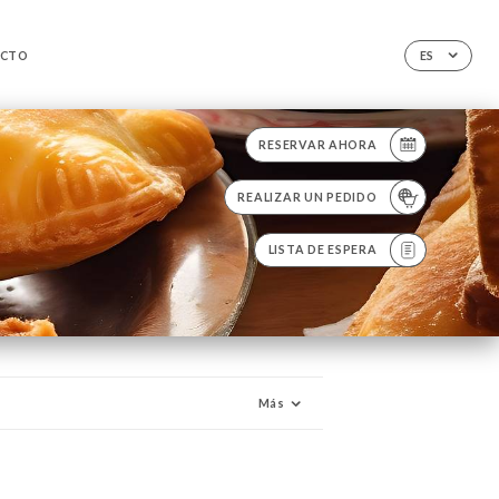
CTO
ES
RESERVAR AHORA
REALIZAR UN PEDIDO
LISTA DE ESPERA
Más
ISON