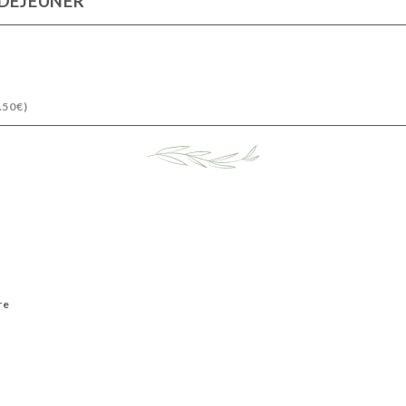
 DÉJEUNER
.50€)
re