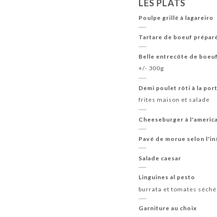
LES PLATS
Poulpe grillé à lagareiro
Tartare de boeuf préparé
Belle entrecôte de boeu
+/- 300g
Demi poulet rôti à la por
frites maison et salade
Cheeseburger à l'americ
Pavé de morue selon l'in
Salade caesar
Linguines al pesto
burrata et tomates séch
Garniture au choix