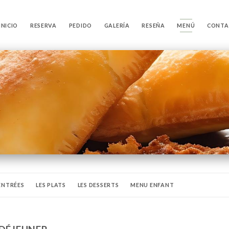
INICIO
RESERVA
PEDIDO
GALERÍA
RESEÑA
MENÚ
CONTA
 ENTRÉES
LES PLATS
LES DESSERTS
MENU ENFANT
ÉRITIFS
DIGESTIFS
LES BIÈRES
VINS
COCKTAILS
SANGRIA MA