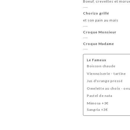
Boeuf, crevettes et moru
Chorizo grillé
et son pain au maïs
Croque Monsieur
Croque Madame
Le Fameux
Boisson chaude
Viennoiserie - tartine
Jus d'orange pressé
Omelette au choix - oeu
Pastel de nata
Mimosa +3€
Sangria +3€