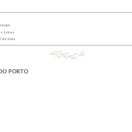
orange
+ frites
l de nata
 DO PORTO