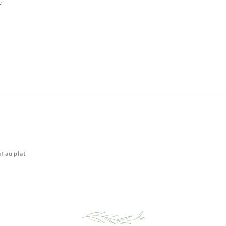
e
f au plat