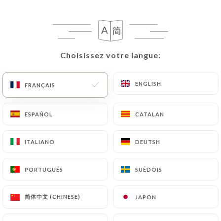
passeport).
Les demandes de suppression de Données
Personnelles seront soumises aux obligations qui
Choisissez votre langue:
Choisissez votre langue:
sont imposées à
https://andorinhaparis.fr
par la
loi, notamment en matière de conservation ou
ENGLISH
ENGLISH
FRANÇAIS
FRANÇAIS
d’archivage des documents. Enfin, les Utilisateurs
de
https://andorinhaparis.fr
peuvent déposer
une réclamation auprès des autorités de contrôle,
ESPAÑOL
ESPAÑOL
CATALAN
CATALAN
et notamment de la CNIL
(
https://www.cnil.fr/fr/plaintes
).
ITALIANO
ITALIANO
DEUTSH
DEUTSH
PORTUGUÊS
PORTUGUÊS
SUÉDOIS
SUÉDOIS
7.4 Non-communication des données personnelles
https://andorinhaparis.fr
s’interdit de traiter,
héberger ou transférer les Informations collectées
简体中文 (CHINESE)
简体中文 (CHINESE)
JAPON
JAPON
sur ses Clients vers un pays situé en dehors de
l’Union européenne ou reconnu comme « non