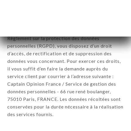
Les données récoltées pourront être traitées par
l’ensemble des filiales et sous filiales de la société.
Conformément à la loi Informatique et Liberté du 6
Janvier 1978 et modifiée en 2004 ainsi qu’au
Règlement sur la protection des données
personnelles (RGPD), vous disposez d’un droit
d’accès, de rectification et de suppression des
données vous concernant. Pour exercer ces droits,
il vous suffit d’en faire la demande auprès du
service client par courrier à l’adresse suivante :
Captain Opinion France / Service de gestion des
données personnelles - 66 rue rené boulanger,
75010 Paris, FRANCE. Les données récoltées sont
conservées pour la durée nécessaire à la réalisation
des services fournis.