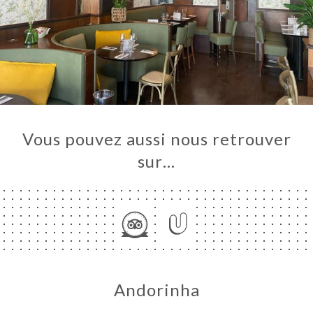
UEIL
RVER
ANDER
ERIE
IS
RTE
Vous pouvez aussi nous retrouver
TACT
sur…
Andorinha