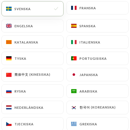
FRANSKA
FRANSKA
SVENSKA
SVENSKA
ENGELSKA
ENGELSKA
SPANSKA
SPANSKA
KATALANSKA
KATALANSKA
ITALIENSKA
ITALIENSKA
TYSKA
TYSKA
PORTUGISISKA
PORTUGISISKA
9 OMDÖME
RESTAURANT FRANCO - PORTUGAIS
简体中文 (KINESISKA)
简体中文 (KINESISKA)
JAPANSKA
JAPANSKA
199 Avenue De Versailles
75016 Paris France
RYSKA
RYSKA
ARABISKA
ARABISKA
한국어 (KOREANSKA)
한국어 (KOREANSKA)
NEDERLÄNDSKA
NEDERLÄNDSKA
TJECKISKA
TJECKISKA
GREKISKA
GREKISKA
Vilka är vi?