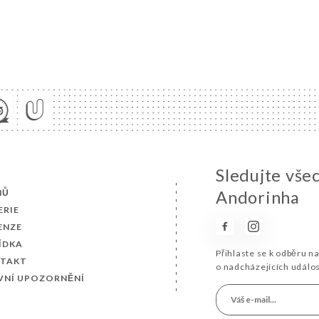
Sledujte vše
MŮ
Andorinha
ERIE
ENZE
ÍDKA
Přihlaste se k odběru n
TAKT
o nadcházejících událo
VNÍ UPOZORNĚNÍ