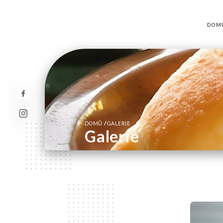
DOM
/
DOMŮ
GALERIE
Galerie