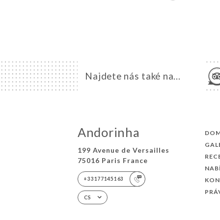
Najdete nás také na...
Andorinha
DO
GAL
199 Avenue de Versailles
REC
75016 Paris France
NAB
+33177145163
KON
PRÁ
CS