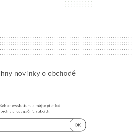
chny novinky o obchodě
ašeho newsletteru a mějte přehled
stech a propagačních akcích.
OK